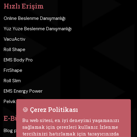
Hızlı Erişim
Online Beslenme Danışmanlığı
Yüz Yüze Beslenme Danışmanlığı
VacuActiv
Roll Shape
EMS Body Pro
FitShape
Roll Slim
EMS Energy Power
Pelvik Taban Kasları Cihazı
🍪 Çerez Politikası
E-Bülten
Bu web sitesi, en iyi deneyimi yaşamanızı
sağlamak için çerezleri kullanır. İzlenme
Blog paylaşımları için bültenimize kaydolun.
tercihinizi hatırlamak için tarayıcınızda