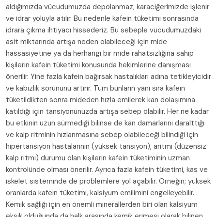
aldığımızda vücudumuzda depolanmaz, karaciğerimizde işlenir
ve idrar yoluyla atılır. Bu nedenle kafein tüketimi sonrasında
idrara çıkma ihtiyacı hissederiz. Bu sebeple vücudumuzdaki
asit miktarında artışa neden olabileceği için mide
hassasiyetine ya da herhangi bir mide rahatsızlığına sahip
kişilerin kafein tüketimi konusunda hekimlerine danışması
önerilir. Yine fazla kafein bağırsak hastalıkları adına tetikleyicidir
ve kabızlık sorununu artırır. Tüm bunların yanı sıra kafein
tüketildikten sonra mideden hızla emilerek kan dolaşımına
katıldığı için tansiyonunuzda artışa sebep olabilir. Her ne kadar
bu etkinin uzun sürmediği bilinse de kan damarlarını daralttığı
ve kalp ritminin hızlanmasına sebep olabileceği bilindiği için
hipertansiyon hastalarının (yüksek tansiyon), aritmi (düzensiz
kalp ritmi) durumu olan kişilerin kafein tüketiminin uzman
kontrolünde olması önerilir. Ayrıca fazla kafein tüketimi, kas ve
iskelet sisteminde de problemlere yol açabilir. Örneğin; yüksek
oranlarda kafein tüketimi, kalsiyum emilimini engelleyebilir.
Kemik sağlığı için en önemli minerallerden biri olan kalsiyum
eksik olduğunda da halk arasında kemik erimesi olarak bilinen