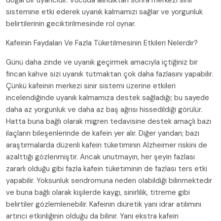
doğal bir uyarıcıdır. Vücuda alındıktan sonra merkezi sinir
sistemine etki ederek uyanık kalmamızı sağlar ve yorgunluk
belirtilerinin geciktirilmesinde rol oynar.
Kafeinin Faydaları Ve Fazla Tüketilmesinin Etkileri Nelerdir?
Günü daha zinde ve uyanık geçirmek amacıyla içtiğiniz bir
fincan kahve sizi uyanık tutmaktan çok daha fazlasını yapabilir.
Çünkü kafeinin merkezi sinir sistemi üzerine etkileri
incelendiğinde uyanık kalmamıza destek sağladığı; bu sayede
daha az yorgunluk ve daha az baş ağrısı hissedildiği görülür.
Hatta buna bağlı olarak migren tedavisine destek amaçlı bazı
ilaçların bileşenlerinde de kafein yer alır. Diğer yandan; bazı
araştırmalarda düzenli kafein tüketiminin Alzheimer riskini de
azalttığı gözlenmiştir. Ancak unutmayın, her şeyin fazlası
zararlı olduğu gibi fazla kafein tüketiminin de fazlası ters etki
yapabilir. Yoksunluk sendromuna neden olabildiği bilinmektedir
ve buna bağlı olarak kişilerde kaygı, sinirlilik, titreme gibi
belirtiler gözlemlenebilir. Kafeinin diüretik yani idrar atılımını
artırıcı etkinliğinin olduğu da bilinir. Yani ekstra kafein